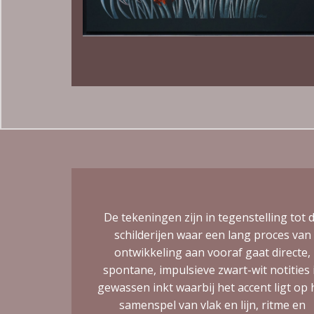
De tekeningen zijn in tegenstelling tot 
schilderijen waar een lang proces van
ontwikkeling aan vooraf gaat directe,
spontane, impulsieve zwart-wit notities 
gewassen inkt waarbij het accent ligt op 
samenspel van vlak en lijn, ritme en