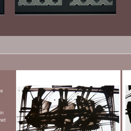
de
in
het